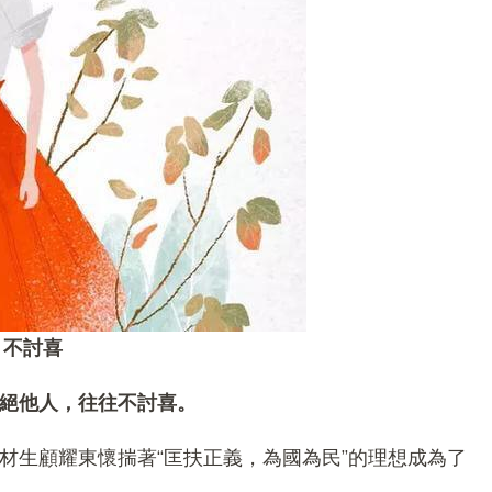
，不討喜
絕他人，往往不討喜。
材生顧耀東懷揣著“匡扶正義，為國為民”的理想成為了