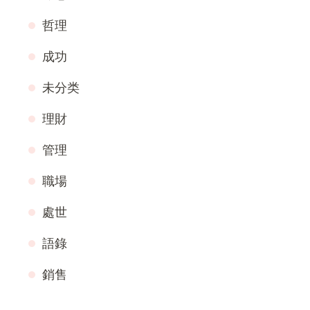
哲理
成功
未分类
理財
管理
職場
處世
語錄
銷售