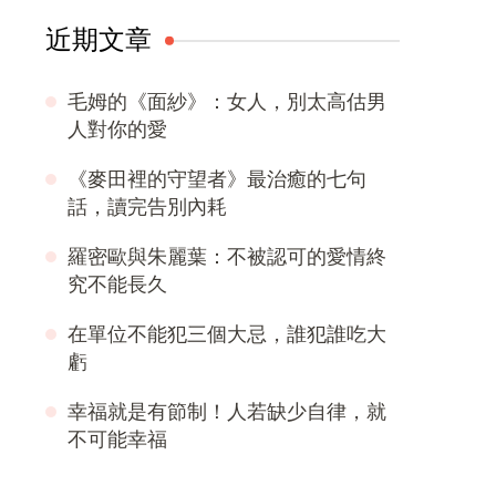
近期文章
毛姆的《面紗》：女人，別太高估男
人對你的愛
《麥田裡的守望者》最治癒的七句
話，讀完告別內耗
羅密歐與朱麗葉：不被認可的愛情終
究不能長久
在單位不能犯三個大忌，誰犯誰吃大
虧
幸福就是有節制！人若缺少自律，就
不可能幸福