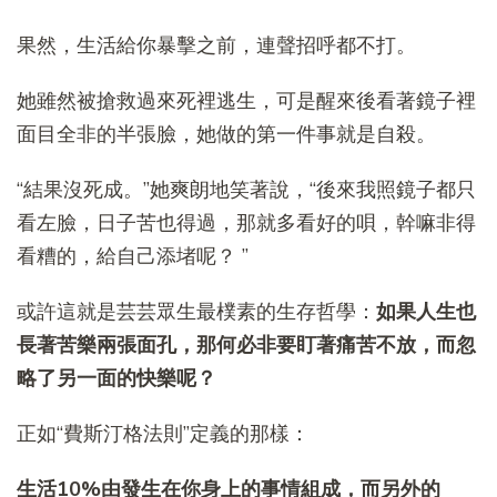
果然，生活給你暴擊之前，連聲招呼都不打。
她雖然被搶救過來死裡逃生，可是醒來後看著鏡子裡
面目全非的半張臉，她做的第一件事就是自殺。
“結果沒死成。”她爽朗地笑著說，“後來我照鏡子都只
看左臉，日子苦也得過，那就多看好的唄，幹嘛非得
看糟的，給自己添堵呢？ ”
或許這就是芸芸眾生最樸素的生存哲學：
如果人生也
長著苦樂兩張面孔，那何必非要盯著痛苦不放，而忽
略了另一面的快樂呢？
正如“費斯汀格法則”定義的那樣：
生活10%由發生在你身上的事情組成，而另外的