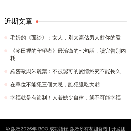
近期文章
毛姆的《面紗》：女人，別太高估男人對你的愛
《麥田裡的守望者》最治癒的七句話，讀完告別內
耗
羅密歐與朱麗葉：不被認可的愛情終究不能長久
在單位不能犯三個大忌，誰犯誰吃大虧
幸福就是有節制！人若缺少自律，就不可能幸福
© 版权2026年
BOO 成功語錄
. 版权所有
花团食谱 | 开发团