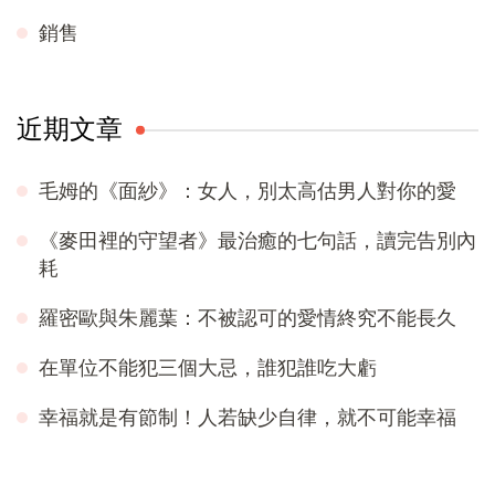
銷售
近期文章
毛姆的《面紗》：女人，別太高估男人對你的愛
《麥田裡的守望者》最治癒的七句話，讀完告別內
耗
羅密歐與朱麗葉：不被認可的愛情終究不能長久
在單位不能犯三個大忌，誰犯誰吃大虧
幸福就是有節制！人若缺少自律，就不可能幸福