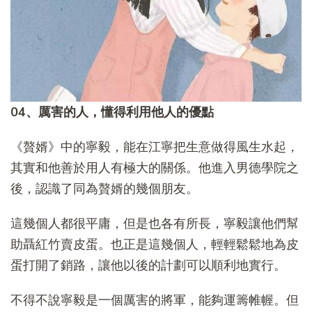
04、厲害的人，懂得利用他人的優點
《贅婿》中的寧毅，能在江寧把生意做得風生水起，
其實和他善於用人有極大的關係。他進入男德學院之
後，認識了同為贅婿的幾個朋友。
這幾個人都很平庸，但是也各有所長，寧毅讓他們幫
助聶紅竹賣皮蛋。也正是這幾個人，輕輕鬆鬆地為皮
蛋打開了銷路，讓他以後的計劃可以順利地實行。
不得不說寧毅是一個厲害的將軍，能夠運籌帷幄。但