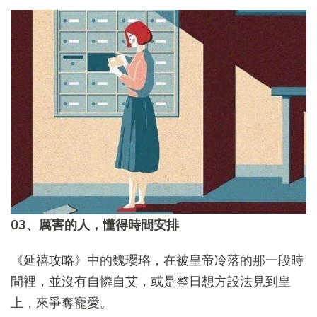
03、厲害的人，懂得時間安排
《延禧攻略》中的魏瓔珞，在被皇帝冷落的那一段時
間裡，並沒有自憐自艾，或是整日想方設法見到皇
上，來爭奪寵愛。