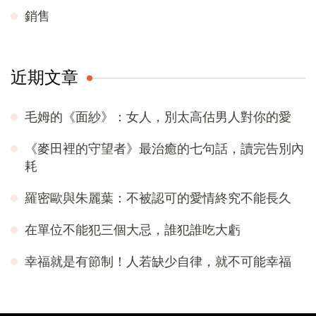
銷售
近期文章
毛姆的《面紗》：女人，別太高估男人對你的愛
《麥田裡的守望者》最治癒的七句話，讀完告別內
耗
羅密歐與朱麗葉：不被認可的愛情終究不能長久
在單位不能犯三個大忌，誰犯誰吃大虧
幸福就是有節制！人若缺少自律，就不可能幸福