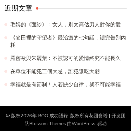
近期文章
毛姆的《面紗》：女人，別太高估男人對你的愛
《麥田裡的守望者》最治癒的七句話，讀完告別內
耗
羅密歐與朱麗葉：不被認可的愛情終究不能長久
在單位不能犯三個大忌，誰犯誰吃大虧
幸福就是有節制！人若缺少自律，就不可能幸福
© 版权2026年
BOO 成功語錄
. 版权所有
花团食谱 | 开发团
队
Blossom Themes
.由
WordPress
. 驱动