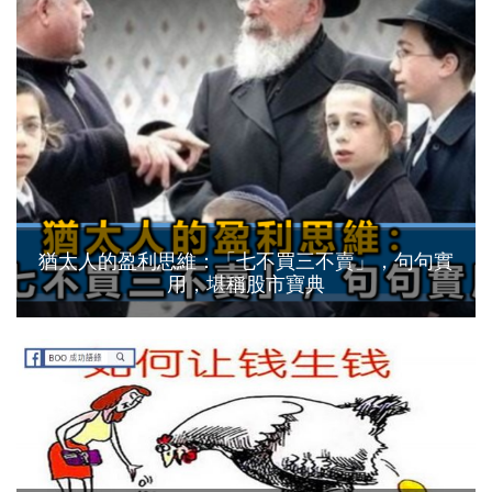
猶太人的盈利思維：「七不買三不賣」，句句實
用，堪稱股市寶典