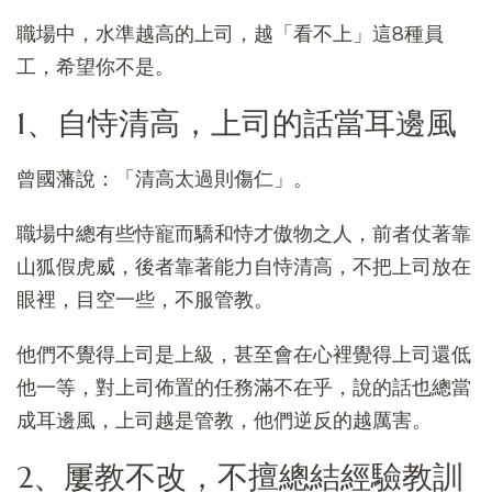
職場中，水準越高的上司，越「看不上」這8種員
工，希望你不是。
1、自恃清高，上司的話當耳邊風
曾國藩說：「清高太過則傷仁」。
職場中總有些恃寵而驕和恃才傲物之人，前者仗著靠
山狐假虎威，後者靠著能力自恃清高，不把上司放在
眼裡，目空一些，不服管教。
他們不覺得上司是上級，甚至會在心裡覺得上司還低
他一等，對上司佈置的任務滿不在乎，說的話也總當
成耳邊風，上司越是管教，他們逆反的越厲害。
2、屢教不改，不擅總結經驗教訓