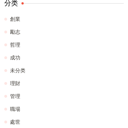
分类
創業
勵志
哲理
成功
未分类
理財
管理
職場
處世