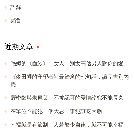
語錄
銷售
近期文章
毛姆的《面紗》：女人，別太高估男人對你的愛
《麥田裡的守望者》最治癒的七句話，讀完告別內
耗
羅密歐與朱麗葉：不被認可的愛情終究不能長久
在單位不能犯三個大忌，誰犯誰吃大虧
幸福就是有節制！人若缺少自律，就不可能幸福