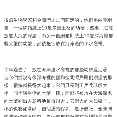
按照生物學家和金蘭灣居民們商定的，他們用兩隻網
箱，一個網箱裝上10隻岸邊土蟹的幼蟹，然後把它沈
放進大海的深處；而另一個網箱則裝上10隻深海裡那
些大蟹的幼蟹，然後把它放在海岸邊的小水窪裡。
半年過去了，放在海岸邊水窪裡的那些幼蟹還活著，
但它們並沒有像深海裡的蟹和金蘭灣居民們期望的那
樣，很快就長得大起來，它們只長到了乒乓球般大
小，同岸邊生活的土蟹一樣；而那些被放在大海深處
的土蟹卻出人意料地長得很大，它們大的大如盤子，
小的也賽如拳頭，個個通體鋥亮，敏捷健壯。金蘭灣
的居民們想不明白，為什麼那些海蟹在海裡能長那麼