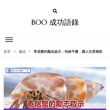
BOO 成功語錄
寄居蟹的勵志啟示：拒絕平庸，讓人生更精彩
首页
勵志