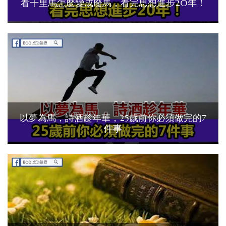
看千里馬怎麼變成廢馬，看完思想進步20年！
以夢為馬，詩酒趁年華，25歲前你必須做完的7
件事