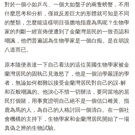
對於一個小如乒乓、一個大如盤子的兩隻螃蟹，不用
什麼思考和分析，僅就反差巨大的形體就可知是不同
的蟹類，怎麼能這樣明目張膽地指鹿為馬呢？生物學
家的判斷一經宣佈便遭到了金蘭灣居民的一致否認和
嘲諷，他們普遍認為生物學家是一個白痴。是在胡說
八道而已。
原本隨便表達一下自己看法的這位英國生物學家被金
蘭灣居民的固執己見激怒了，他是一個治學嚴謹的學
者，無論如何都難以接受金蘭灣居民對自己的誤-解
和百般嘲諷的。他決心不惜一切辦法，要同當地的居
民打個賭，用事實證明自己絕不是一個信口雌黃、指
鹿為馬的人，為自己的人格討回一個清白。在一個社
會機構的主持下，生物學家和金蘭灣居民開始了一場
真偽之辨的生物試驗。