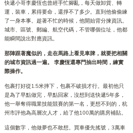
快遞小哥李慶恆也曾經手忙腳亂，每天做卸貨、轉
運，裝車，累得要命，還掙不了多少。直到他偷偷練
了一身本事。趁著不忙的時候，他開始背分揀資訊。
城市、區號、郵編、航空代碼，不管哪個位址，他都
能瞬間說出對應資訊。
那陣跟著魔似的，走在馬路上看見車牌，就要把相關
的城市資訊過一遍。
李慶恆還專門抽出時間，練實
際操作。
包裹打好從1.5米摔下，包裹不破損才行。最初他只
是為了早點做完，早點回家，沒想到送快遞5年多，
他一舉奪得職業技能競賽的第一名，更想不到的，杭
州市評他為高層次人才，給了他100萬的購房補貼。
這個數字，他做夢也不敢想。買車優先搖號，3萬車