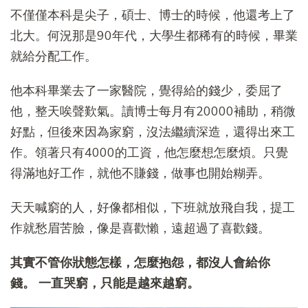
不僅僅本科是尖子，碩士、博士的時候，他還考上了
北大。何況那是90年代，大學生都稀有的時候，畢業
就給分配工作。
他本科畢業去了一家醫院，覺得給的錢少，委屈了
他，整天唉聲歎氣。讀博士每月有20000補助，稍微
好點，但後來因為家窮，沒法繼續深造，還得出來工
作。領著只有4000的工資，他怎麼想怎麼煩。只覺
得滿地好工作，就他不賺錢，做事也開始糊弄。
天天喊窮的人，好像都相似，下班就放飛自我，提工
作就愁眉苦臉，像是喜歡懶，遠超過了喜歡錢。
其實不管你狀態怎樣，怎麼抱怨，都沒人會給你
錢。
一直哭窮，只能是越來越窮。