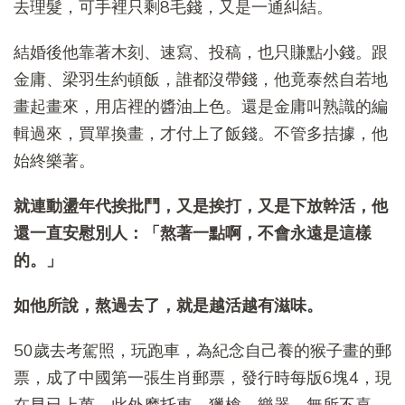
去理髮，可手裡只剩8毛錢，又是一通糾結。
結婚後他靠著木刻、速寫、投稿，也只賺點小錢。跟
金庸、梁羽生約頓飯，誰都沒帶錢，他竟泰然自若地
畫起畫來，用店裡的醬油上色。還是金庸叫熟識的編
輯過來，買單換畫，才付上了飯錢。不管多拮據，他
始終樂著。
就連動盪年代挨批鬥，又是挨打，又是下放幹活，他
還一直安慰別人：「熬著一點啊，不會永遠是這樣
的。」
如他所說，熬過去了，就是越活越有滋味。
50歲去考駕照，玩跑車，為紀念自己養的猴子畫的郵
票，成了中國第一張生肖郵票，發行時每版6塊4，現
在早已上萬。此外摩托車、獵槍、樂器，無所不喜