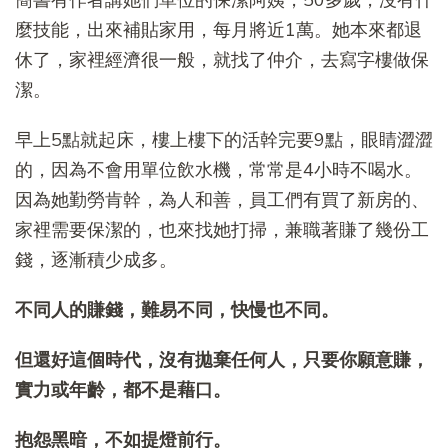
簡書有作者講她們單位的保潔阿姨，50多歲，沒有什
麼技能，出來補貼家用，每月將近1萬。她本來都退
休了，家裡經濟很一般，就找了仲介，去寫字樓做保
潔。
早上5點就起床，樓上樓下的活幹完要9點，眼睛澀澀
的，因為不會用單位飲水機，常常是4小時不喝水。
因為她勤勞肯幹，為人和善，員工們有買了新房的、
家裡需要保潔的，也來找她打掃，兼職著賺了幾份工
錢，逐漸積少成多。
不同人的賺錢，難易不同，快慢也不同。
但還好這個時代，沒有拋棄任何人，只要你願意賺，
實力或年齡，都不是藉口。
抱怨黑暗，不如提燈前行。