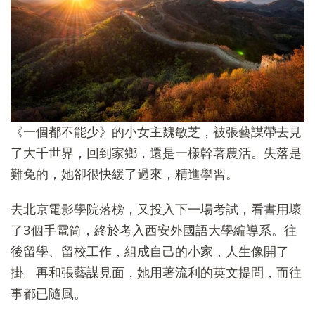
《一個都不能少》的小女主魏敏芝，被張藝謀帶去見
了大千世界，回到家鄉，還是一樣幹著農活。失落是
難免的，她卻很快緩了過來，精進學習。
去北京電影學院落榜，又投入下一場考試，看書用壞
了3個手電筒，終於考入西安外國語大學編導系。往
後留學、留校工作，組成自己的小家，人生像開了
掛。再和張藝謀見面，她用著流利的英文提問，而往
事都已隨風。