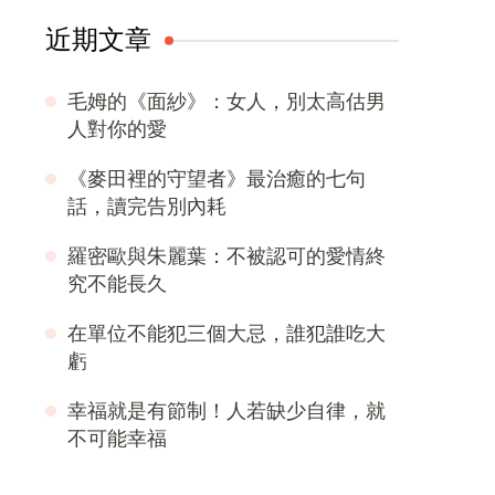
近期文章
毛姆的《面紗》：女人，別太高估男
人對你的愛
《麥田裡的守望者》最治癒的七句
話，讀完告別內耗
羅密歐與朱麗葉：不被認可的愛情終
究不能長久
在單位不能犯三個大忌，誰犯誰吃大
虧
幸福就是有節制！人若缺少自律，就
不可能幸福