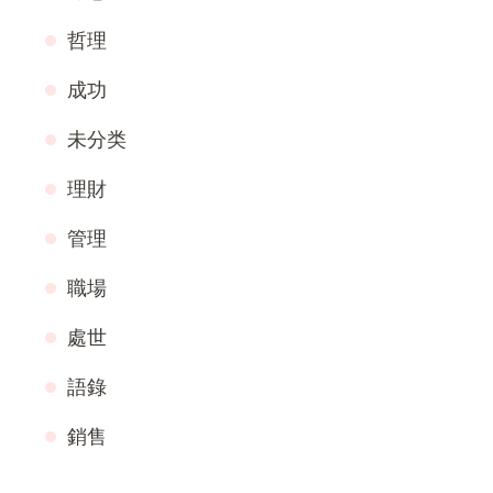
哲理
成功
未分类
理財
管理
職場
處世
語錄
銷售