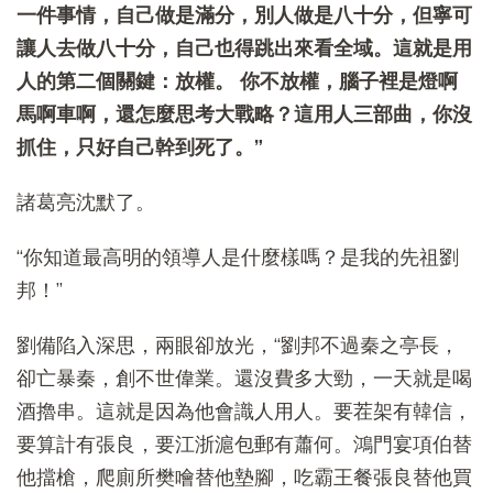
一件事情，自己做是滿分，別人做是八十分，但寧可
讓人去做八十分，自己也得跳出來看全域。這就是用
人的第二個關鍵：放權。 你不放權，腦子裡是燈啊
馬啊車啊，還怎麼思考大戰略？這用人三部曲，你沒
抓住，只好自己幹到死了。”
諸葛亮沈默了。
“你知道最高明的領導人是什麼樣嗎？是我的先祖劉
邦！”
劉備陷入深思，兩眼卻放光，“劉邦不過秦之亭長，
卻亡暴秦，創不世偉業。還沒費多大勁，一天就是喝
酒擼串。這就是因為他會識人用人。要茬架有韓信，
要算計有張良，要江浙滬包郵有蕭何。鴻門宴項伯替
他擋槍，爬廁所樊噲替他墊腳，吃霸王餐張良替他買