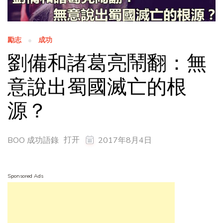
勵志
成功
劉備和諸葛亮鬧翻：無
意說出蜀國滅亡的根
源？
打开
BOO 成功語錄
2017年8月4日
Sponsored Ads