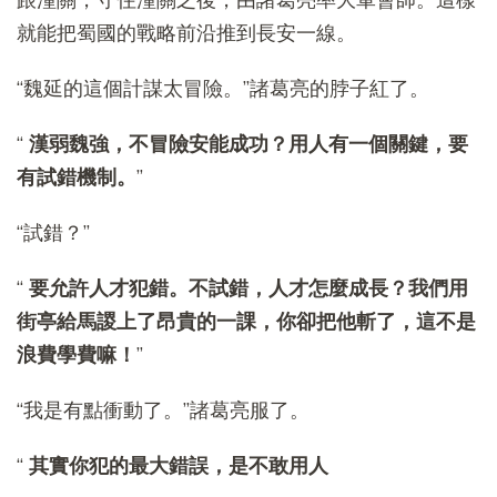
就能把蜀國的戰略前沿推到長安一線。
“魏延的這個計謀太冒險。”諸葛亮的脖子紅了。
“
漢弱魏強，不冒險安能成功？用人有一個關鍵，要
有試錯機制。
”
“試錯？”
“
要允許人才犯錯。不試錯，人才怎麼成長？我們用
街亭給馬謖上了昂貴的一課，你卻把他斬了，這不是
浪費學費嘛！
”
“我是有點衝動了。”諸葛亮服了。
“
其實你犯的最大錯誤，是不敢用人