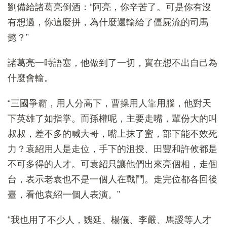
劉備給諸葛亮倒酒：“阿亮，你辛苦了。可是你有沒
有想過，你這麼拼，為什麼還輸給了僵屍流的司馬
懿？”
諸葛亮一時語塞，他做到了一切，實在想不出自己為
什麼會輸。
“三國爭霸，用人分高下，曹操用人靠用腦，他對天
下英雄了如指掌。而孫權呢，主要走嘴，輩份大的叫
叔叔，差不多的喊大哥，嘴上抹了蜜，部下能不效死
力？袁紹用人是走位，手下的沮授、田豐和許攸都是
不可多得的人才。可袁紹只讓他們出來亮個相，走個
台，表示老袁也不是一個人在戰鬥。走完位都各回後
臺，看他袁紹一個人表演。”
“我也用了不少人，魏延、楊儀、李嚴、馬謖等人才