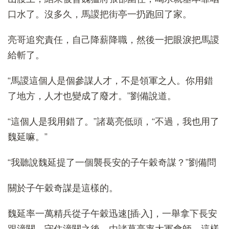
口水了。沒多久，馬謖把街亭一扔跑回了家。
亮哥追究責任，自己降薪降職，然後一把眼淚把馬謖
給斬了。
“馬謖這個人是個參謀人才，不是領軍之人。你用錯
了地方，人才也變成了廢才。”劉備說道。
“這個人是我用錯了。”諸葛亮低頭，“不過，我也用了
魏延嘛。”
“我聽說魏延提了一個襲長安的子午穀奇謀？”劉備問
關於子午穀奇謀是這樣的。
魏延率一萬精兵從子午穀迅速[插·入]，一舉拿下長安
跟潼關，守住潼關之後，由諸葛亮率大軍會師。這樣