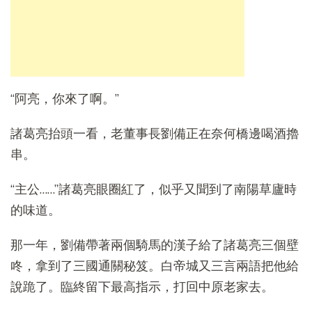
“阿亮，你來了啊。”
諸葛亮抬頭一看，老董事長劉備正在奈何橋邊喝酒擼
串。
“主公……”諸葛亮眼圈紅了，似乎又聞到了南陽草廬時
的味道。
那一年，劉備帶著兩個騎馬的漢子給了諸葛亮三個壁
咚，拿到了三國通關秘笈。白帝城又三言兩語把他給
說跪了。臨終留下最高指示，打回中原老家去。