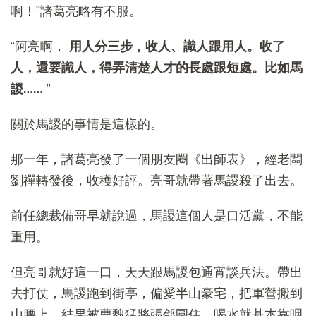
啊！”諸葛亮略有不服。
“阿亮啊，
用人分三步，收人、識人跟用人。收了
人，還要識人，得弄清楚人才的長處跟短處。比如馬
謖……
”
關於馬謖的事情是這樣的。
那一年，諸葛亮發了一個朋友圈《出師表》，經老闆
劉禪轉發後，收穫好評。亮哥就帶著馬謖殺了出去。
前任總裁備哥早就說過，馬謖這個人是口活黨，不能
重用。
但亮哥就好這一口，天天跟馬謖包通宵談兵法。帶出
去打仗，馬謖跑到街亭，偏愛半山豪宅，把軍營搬到
山腰上，結果被曹魏猛將張郃圍住，喝水就基本靠咽