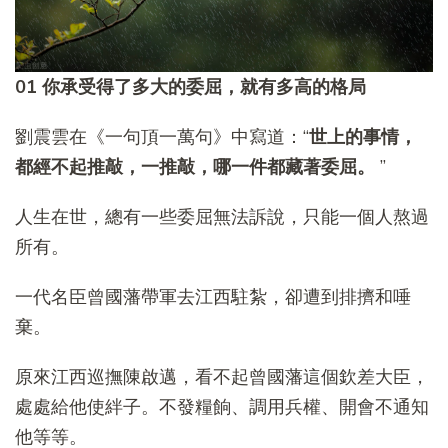
01 你承受得了多大的委屈，就有多高的格局
劉震雲在《一句頂一萬句》中寫道：“
世上的事情，
都經不起推敲，一推敲，哪一件都藏著委屈。
”
人生在世，總有一些委屈無法訴說，只能一個人熬過
所有。
一代名臣曾國藩帶軍去江西駐紮，卻遭到排擠和唾
棄。
原來江西巡撫陳啟邁，看不起曾國藩這個欽差大臣，
處處給他使絆子。不發糧餉、調用兵權、開會不通知
他等等。