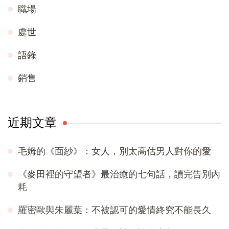
職場
處世
語錄
銷售
近期文章
毛姆的《面紗》：女人，別太高估男人對你的愛
《麥田裡的守望者》最治癒的七句話，讀完告別內
耗
羅密歐與朱麗葉：不被認可的愛情終究不能長久