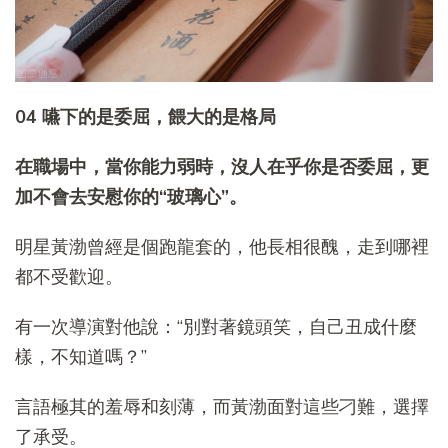
04 嚥下的是委屈，餵大的是格局
在職場中，當你能力弱時，沒人在乎你是否委屈，更
加不會去安慰你的“玻璃心”。
明星黃渤曾經是個跑龍套的，他長相很醜，走到哪裡
都不受歡迎。
有一次導演對他說：“別對著鏡頭笑，自己丑成什麼
樣，不知道嗎？”
言語極其的羞辱和刻薄，而黃渤面對這些刁難，選擇
了承受。