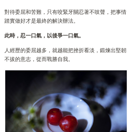
對待委屈和苦難，只有咬緊牙關忍著不吱聲，把事情
踏實做好才是最終的解決辦法。
此時，忍一口氣，以後爭一口氣。
人經歷的委屈越多，就越能把挫折看淡，鍛煉出堅韌
不拔的意志，從而戰勝自我。