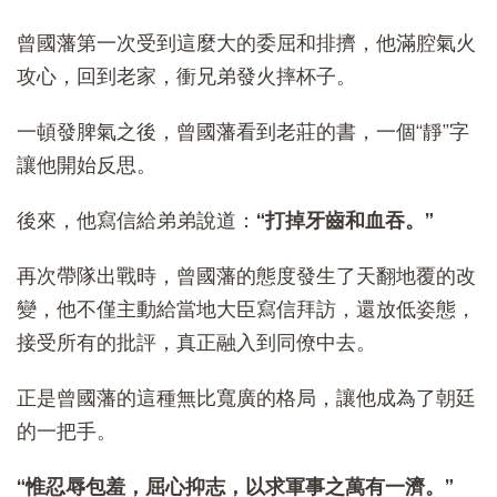
曾國藩第一次受到這麼大的委屈和排擠，他滿腔氣火
攻心，回到老家，衝兄弟發火摔杯子。
一頓發脾氣之後，曾國藩看到老莊的書，一個“靜”字
讓他開始反思。
後來，他寫信給弟弟說道：
“打掉牙齒和血吞。”
再次帶隊出戰時，曾國藩的態度發生了天翻地覆的改
變，他不僅主動給當地大臣寫信拜訪，還放低姿態，
接受所有的批評，真正融入到同僚中去。
正是曾國藩的這種無比寬廣的格局，讓他成為了朝廷
的一把手。
“惟忍辱包羞，屈心抑志，以求軍事之萬有一濟。”