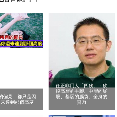
任正非用人「四砍」：砍
掉高層的手腳、中層的屁
的偏見，都只是因
股、基層的腦袋、全身的
還未達到那個高度
贅肉