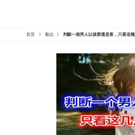
判斷一個男人以後窮還是富，只看這幾
首页
勵志