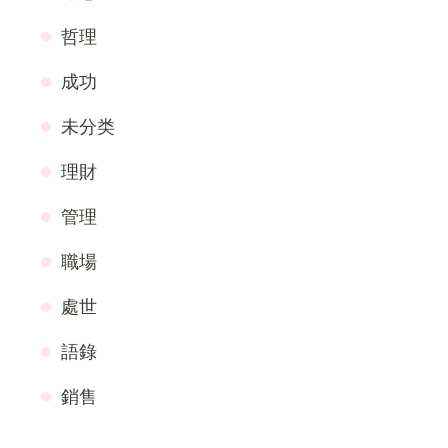
哲理
成功
未分类
理財
管理
職場
處世
語錄
銷售