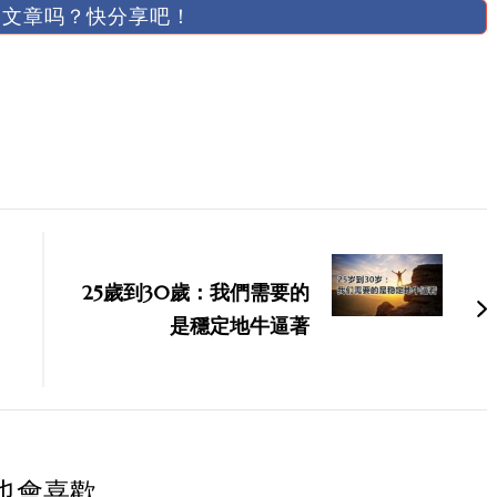
文章吗？快分享吧！
25歲到30歲：我們需要的
是穩定地牛逼著
也會喜歡。。。