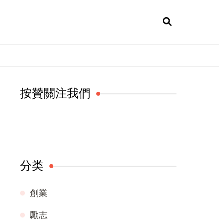
按贊關注我們
分类
創業
勵志