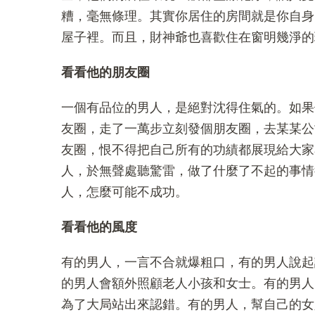
糟，毫無條理。其實你居住的房間就是你自身
屋子裡。而且，財神爺也喜歡住在窗明幾淨的
看看他的朋友圈
一個有品位的男人，是絕對沈得住氣的。如果
友圈，走了一萬步立刻發個朋友圈，去某某公
友圈，恨不得把自己所有的功績都展現給大家
人，於無聲處聽驚雷，做了什麼了不起的事情
人，怎麼可能不成功。
看看他的風度
有的男人，一言不合就爆粗口，有的男人說起
的男人會額外照顧老人小孩和女士。有的男人
為了大局站出來認錯。有的男人，幫自己的女