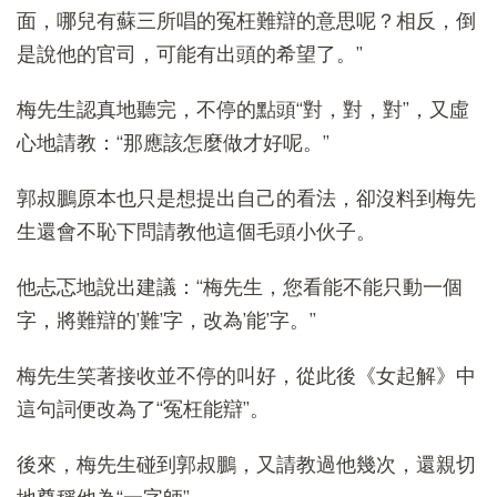
面，哪兒有​​蘇三所唱的冤枉難辯的意思呢？相反，倒
是說他的官司，可能有出頭的希望了。”
梅先生認真地聽完，不停的點頭“對，對，對”，又虛
心地請教：“那應該怎麼做才好呢。”
郭叔鵬原本也只是想提出自己的看法，卻沒料到梅先
生還會不恥下問請教他這個毛頭小伙子。
他忐忑地說出建議：“梅先生，您看能不能只動一個
字，將難辯的’難’字，改為’能’字。”
梅先生笑著接收並不停的叫好，從此後《女起解》中
這句詞便改為了“冤枉能辯”。
後來，梅先生碰到郭叔鵬，又請教過他幾次，還親切