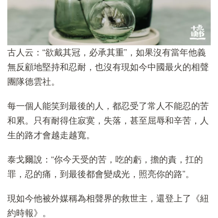
古人云：“欲戴其冠，必承其重”，如果沒有當年他義
無反顧地堅持和忍耐，也沒有現如今中國最火的相聲
團隊德雲社。
每一個人能笑到最後的人，都忍受了常人不能忍的苦
和累。只有耐得住寂寞，失落，甚至屈辱和辛苦，人
生的路才會越走越寬。
泰戈爾說：“你今天受的苦，吃的虧，擔的責，扛的
罪，忍的痛，到最後都會變成光，照亮你的路”。
現如今他被外媒稱為相聲界的救世主，還登上了《紐
約時報》。