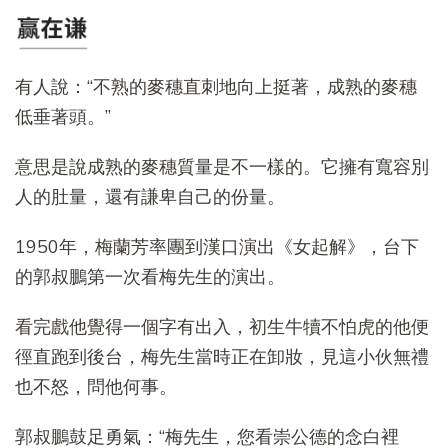
有人說：“不熟的麥穗直刺地向上挺著，成熟的麥穗
低垂著頭。”
意思是說成熟的麥穗質量是不一樣的。它擁有寬容別
人的肚量，還有謙卑自己的份量。
1950年，梅蘭芳率團到漢口演出《女起解》，台下
的郭叔鵬第一次看梅先生的演出。
看完戲他覺得一個字有出入，初生牛犢不怕虎的他便
徑直跑到後台，梅先生當時正在卸妝，見這小伙無禮
也不怒，問他何事。
郭叔鵬鼓足勇氣：“梅先生，您看崇公德的念白裡