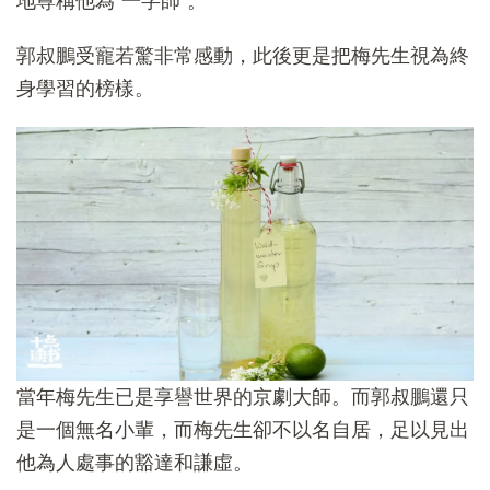
地尊稱他為“一字師”。
郭叔鵬受寵若驚非常感動，此後更是把梅先生視為終
身學習的榜樣。
當年梅先生已是享譽世界的京劇大師。而郭叔鵬還只
是一個無名小輩，而梅先生卻不以名自居，足以見出
他為人處事的豁達和謙虛。