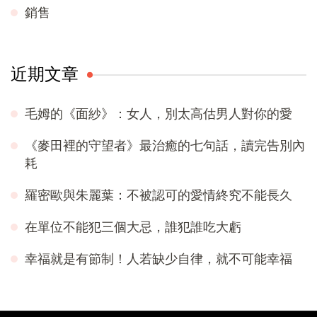
銷售
近期文章
毛姆的《面紗》：女人，別太高估男人對你的愛
《麥田裡的守望者》最治癒的七句話，讀完告別內
耗
羅密歐與朱麗葉：不被認可的愛情終究不能長久
在單位不能犯三個大忌，誰犯誰吃大虧
幸福就是有節制！人若缺少自律，就不可能幸福