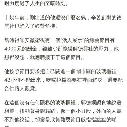
耐力度過了人生的至暗時刻。
十幾年前，剛出道的他還沒什麼名氣，辛苦創辦的德
雲社也陷入了經營危機。
當時得知安徽衛視有一個“活人展示”的綜藝節目有
4000元的酬金，錢雖少卻能緩解德雲社的壓力，他
想都沒想，就應聘接下了這個節目。
他按照節目要求把自己關進一個鬧市區的玻璃櫃裡，
48小時不能出來，吃喝拉撒都要在裡面解決，還要配
合供路人觀賞。
在這個沒有任何隱私的玻璃櫃裡，郭德綱認真地說著
相聲，扭動著身體舞蹈，像一個小丑般，外面的人聽
不到他說話，卻當是欣賞雜耍節目般指指點點的嘲