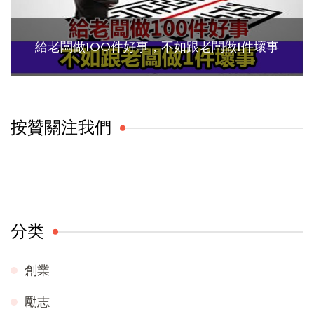
給老闆做100件好事，不如跟老闆做1件壞事
按贊關注我們
分类
創業
勵志