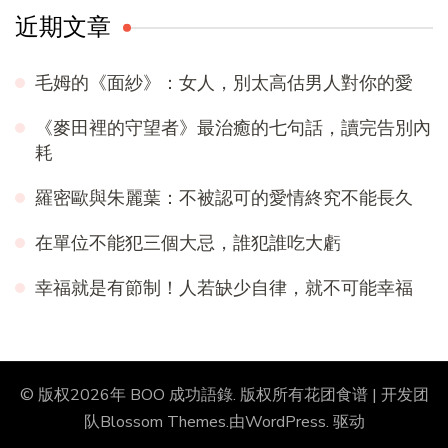
近期文章
毛姆的《面紗》：女人，別太高估男人對你的愛
《麥田裡的守望者》最治癒的七句話，讀完告別內
耗
羅密歐與朱麗葉：不被認可的愛情終究不能長久
在單位不能犯三個大忌，誰犯誰吃大虧
幸福就是有節制！人若缺少自律，就不可能幸福
© 版权2026年
BOO 成功語錄
. 版权所有
花团食谱 | 开发团
队
Blossom Themes
.由
WordPress
. 驱动