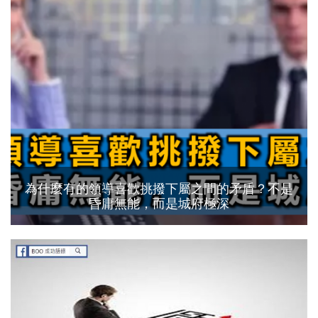
為什麼有的領導喜歡挑撥下屬之間的矛盾？不是
昏庸無能，而是城府極深