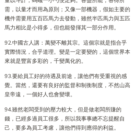
量以斗計，螞蟻一小勺便足夠。各盡所能，各得所
需，以量才而用為原則；又像一部機器，假如主要的
機件需要用五百匹馬力去發動，雖然半匹馬力與五匹
馬力相比是小得多，但也能發揮其一部分作用。
92.中國古人講：萬變不離其宗。這個宗就是指合乎
實際情況，合乎道理。變是一定要變的，這個世界本
來就是豐富多彩的，千變萬化的。
93.要給員工好的待遇及前途，讓他們有受重視的感
覺。當然，還要有良好的監督和制衡制度，不然山高
皇帝遠，一個好人也會變壞。
94.雖然老闆受到的壓力較大，但是做老闆所賺的
錢，已經多過員工很多，所以我事事總不忘提醒自
己，要多為員工考慮，讓他們得到應得的利益。