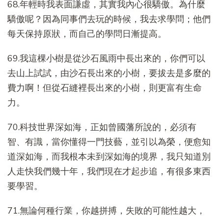
68.年輕時我表面謙虛，其實我內心很驕傲。為什麼
驕傲呢？因為同事們去玩的時候，我去求學問；他們
每天保持原狀，而自己的學問日漸提高。
69.我這棵小樹是從沙石風雨中長出來的，你們可以
去山上試試，由沙石長出來的小樹，要拔去是多麼的
費力啊！但從石縫裡長出來的小樹，則更富有生命
力。
70.科技世界深如海，正如曾國藩所說的，必須有
智、有識，當你懂得一門技藝，並引以為榮，便愈知
道深如海，而我根本未到深如海的境界，我只知道別
人走快我們幾十年，我們現在才起步追，有很多東西
要學習。
71.無論何種行業，你越拼搏，失敗的可能性越大，