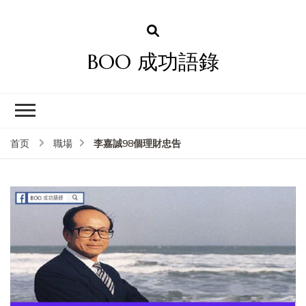
BOO 成功語錄
李嘉誠98個理財忠告
首页
職場