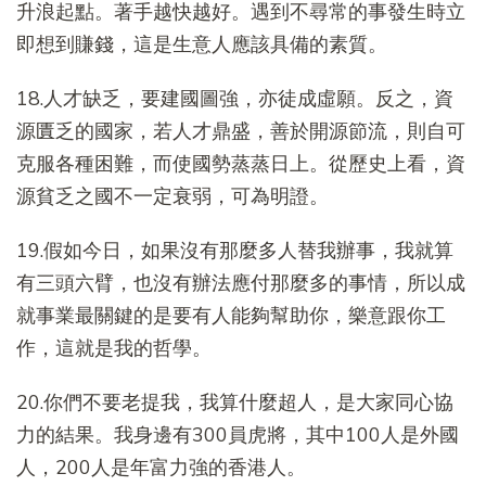
升浪起點。著手越快越好。遇到不尋常的事發生時立
即想到賺錢，這是生意人應該具備的素質。
18.人才缺乏，要建國圖強，亦徒成虛願。反之，資
源匱乏的國家，若人才鼎盛，善於開源節流，則自可
克服各種困難，而使國勢蒸蒸日上。從歷史上看，資
源貧乏之國不一定衰弱，可為明證。
19.假如今日，如果沒有那麼多人替我辦事，我就算
有三頭六臂，也沒有辦法應付那麼多的事情，所以成
就事業最關鍵的是要有人能夠幫助你，樂意跟你工
作，這就是我的哲學。
20.你們不要老提我，我算什麼超人，是大家同心協
力的結果。我身邊有300員虎將，其中100人是外國
人，200人是年富力強的香港人。