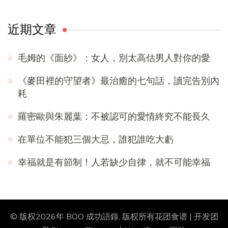
近期文章
毛姆的《面紗》：女人，別太高估男人對你的愛
《麥田裡的守望者》最治癒的七句話，讀完告別內
耗
羅密歐與朱麗葉：不被認可的愛情終究不能長久
在單位不能犯三個大忌，誰犯誰吃大虧
幸福就是有節制！人若缺少自律，就不可能幸福
© 版权2026年
BOO 成功語錄
. 版权所有
花团食谱 | 开发团