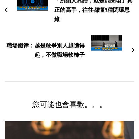
「所謂人靠譜，就是能閉環」真
导
正的高手，往往都懂5種閉環思
航
維
職場鐵律：越是敢爭別人越瞧得
起，不做職場軟柿子
您可能也會喜歡。。。