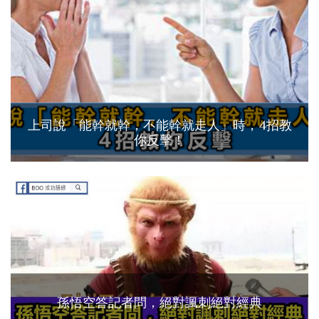
上司說「能幹就幹，不能幹就走人」時，4招教
你反擊！
孫悟空答記者問，絕對諷刺絕對經典