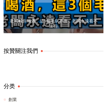
老闆喊你喝酒，這3個毛病不改，老闆永遠看不
上你
按贊關注我們
分类
創業