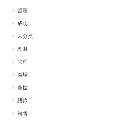
哲理
成功
未分类
理財
管理
職場
處世
語錄
銷售