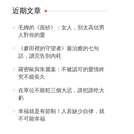
近期文章
毛姆的《面紗》：女人，別太高估男
人對你的愛
《麥田裡的守望者》最治癒的七句
話，讀完告別內耗
羅密歐與朱麗葉：不被認可的愛情終
究不能長久
在單位不能犯三個大忌，誰犯誰吃大
虧
幸福就是有節制！人若缺少自律，就
不可能幸福