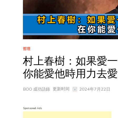
哲理
村上春樹：如果愛一
你能愛他時用力去愛
更新时间
BOO 成功語錄
2024年7月22日
Sponsored Ads