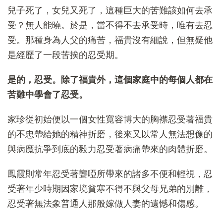
兒子死了，女兒又死了，這種巨大的苦難該如何去承
受？無人能曉。於是，當不得不去承受時，唯有去忍
受。那種身為人父的痛苦，福貴沒有細說，但無疑他
是經歷了一段苦挨的忍受期。
是的，忍受。除了福貴外，這個家庭中的每個人都在
苦難中學會了忍受。
家珍從初始便以一個女性寬容博大的胸襟忍受著福貴
的不忠帶給她的精神折磨，後來又以常人無法想像的
與病魔抗爭到底的毅力忍受著病痛帶來的肉體折磨。
鳳霞則常年忍受著聾啞所帶來的諸多不便和輕視，忍
受著年少時期因家境貧寒不得不與父母兄弟的別離，
忍受著無法象普通人那般嫁做人妻的遺憾和傷感。