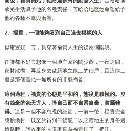
而後，福貴開始了他命運多舛的動蕩人生。
苦哈哈地
承受生活賦予他的各種責任，苦哈哈地歷經命運給予
他的各種不幸與磨難。
2、福貴，一個能夠看到自己過去模樣的人
毋庸置疑，苦，貫穿著福貴人生的後兩個階段。
任誰都不好去想像一個地主家的闊少爺，一夜之間，
家財散盡，再反身去做新地主龍二的佃戶，且這龍二
還是那個害他一無所有的罪魁禍首。
這個過程，福貴的心態是平和的，態度是積極的。沒
有絲毫的怨天尤人，怪自己而不自暴自棄，實屬難
得。
這是一個不容忽視的細節，一前一後，福貴完全
脫胎換骨，以至於待到日後龍二以惡霸地主的身份遭
槍斃時，讀故事的人還著實為福貴捏了一把汗。