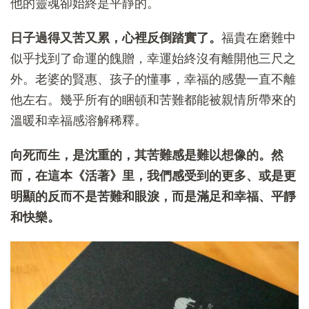
他的靈魂卻始終是平靜的。
日子過得又苦又累，心裡反倒踏實了。
福貴在磨難中
似乎找到了命運的餽贈，幸運始終沒有離開他三尺之
外。老婆的賢惠、孩子的懂事，幸福的感覺一直不離
他左右。幾乎所有的睏頓和苦難都能被親情所帶來的
溫暖和幸福感溶解稀釋。
向死而生，是沈重的，其苦難感是難以想像的。然
而，在這本《活著》里，我們感受到的更多、或是更
明顯的反而不是苦難和眼淚，而是滿足和幸福、平靜
和快樂。