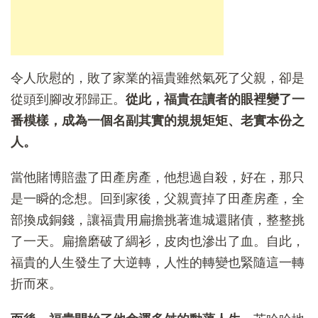
令人欣慰的，敗了家業的福貴雖然氣死了父親，卻是
從頭到腳改邪歸正。
從此，福貴在讀者的眼裡變了一
番模樣，成為一個名副其實的規規矩矩、老實本份之
人。
當他賭博賠盡了田產房產，他想過自殺，好在，那只
是一瞬的念想。回到家後，父親賣掉了田產房產，全
部換成銅錢，讓福貴用扁擔挑著進城還賭債，整整挑
了一天。扁擔磨破了綢衫，皮肉也滲出了血。自此，
福貴的人生發生了大逆轉，人性的轉變也緊隨這一轉
折而來。