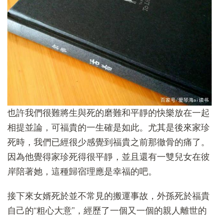
也許我們很難將生與死的磨難和平靜的快樂放在一起
相提並論，可福貴的一生確是如此。尤其是後來家珍
死時，我們已經很少感覺到福貴之前那徹骨的痛了。
因為他覺得家珍死得很平靜，並且還有一雙兒女在彼
岸陪著她，這種歸宿理應是幸福的吧。
接下來女婿死於並不常見的搬運事故，外孫死於福貴
自己的“粗心大意”，經歷了一個又一個的親人離世的