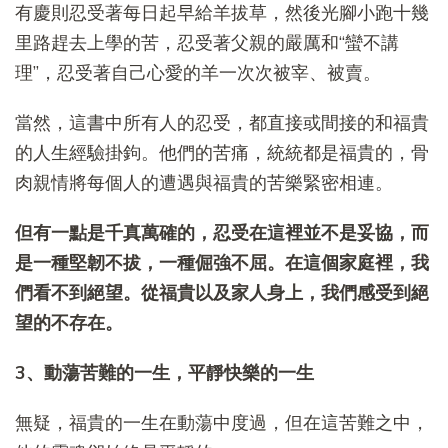
有慶則忍受著每日起早給羊拔草，然後光腳小跑十幾
里路趕去上學的苦，忍受著父親的嚴厲和“蠻不講
理”，忍受著自己心愛的羊一次次被宰、被賣。
當然，這書中所有人的忍受，都直接或間接的和福貴
的人生經驗掛鉤。他們的苦痛，統統都是福貴的，骨
肉親情將每個人的遭遇與福貴的苦樂緊密相連。
但有一點是千真萬確的，忍受在這裡並不是妥協，而
是一種堅韌不拔，一種倔強不屈。在這個家庭裡，我
們看不到絕望。從福貴以及家人身上，我們感受到絕
望的不存在。
3、動蕩苦難的一生，平靜快樂的一生
無疑，福貴的一生在動蕩中度過，但在這苦難之中，