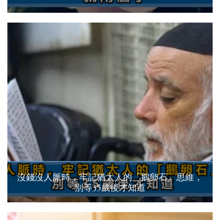
沒錢沒人脈時，牢記猶太人的「鵝卵石」思維，
別等35歲後才知道