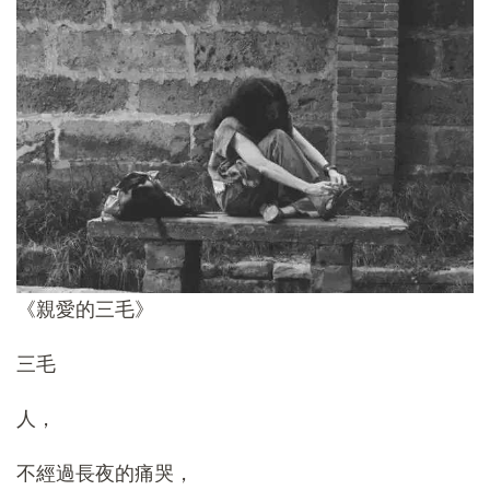
《親愛的三毛》
三毛
人，
不經過長夜的痛哭，