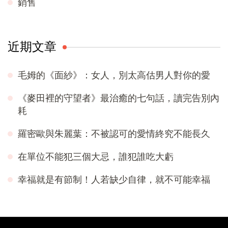
銷售
近期文章
毛姆的《面紗》：女人，別太高估男人對你的愛
《麥田裡的守望者》最治癒的七句話，讀完告別內
耗
羅密歐與朱麗葉：不被認可的愛情終究不能長久
在單位不能犯三個大忌，誰犯誰吃大虧
幸福就是有節制！人若缺少自律，就不可能幸福