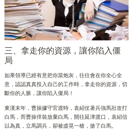
三、拿走你的資源，讓你陷入僵
局
如果領導已經有意把你當炮灰，往往會在你全心全
意，認認真真投入自己的工作時，拿走你的資源，切
斷你的人脈，讓你陷入僵局！
東漢末年，曹操據守官渡時，袁紹仗著兵強馬壯攻打
白馬，而曹操佯裝放棄白馬，開往延津渡口，袁紹信
以為真，立馬調兵，卻被虛晃一槍，搶了白馬。