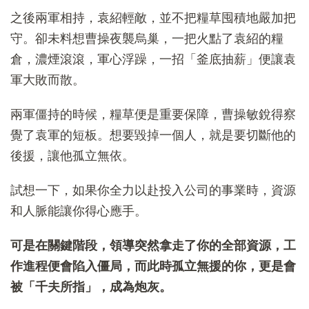
之後兩軍相持，袁紹輕敵，並不把糧草囤積地嚴加把
守。卻未料想曹操夜襲烏巢，一把火點了袁紹的糧
倉，濃煙滾滾，軍心浮躁，一招「釜底抽薪」便讓袁
軍大敗而散。
兩軍僵持的時候，糧草便是重要保障，曹操敏銳得察
覺了袁軍的短板。想要毀掉一個人，就是要切斷他的
後援，讓他孤立無依。
試想一下，如果你全力以赴投入公司的事業時，資源
和人脈能讓你得心應手。
可是在關鍵階段，領導突然拿走了你的全部資源，工
作進程便會陷入僵局，而此時孤立無援的你，更是會
被「千夫所指」，成為炮灰。