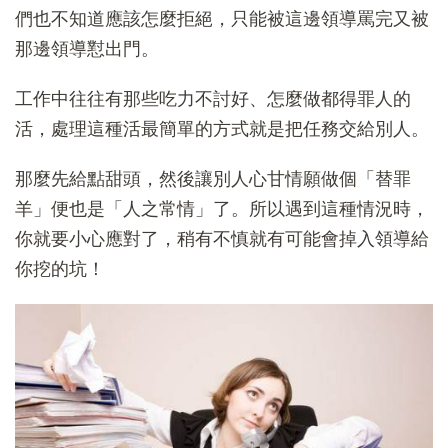
們也不知道應該怎麼拒絕，只能被這邊領導罵完又被
那邊領導懟出門。
工作中往往有那些吃力不討好、怎麼做都得罪人的
活，處理這種活最簡單的方式就是把任務交給別人。
那麼先給點甜頭，然後讓別人心甘情願做個「替罪
羊」便也是「人之常情」了。所以遇到這種情況時，
你就要小心應對了，稍有不慎就有可能會掉入領導給
你挖的坑！