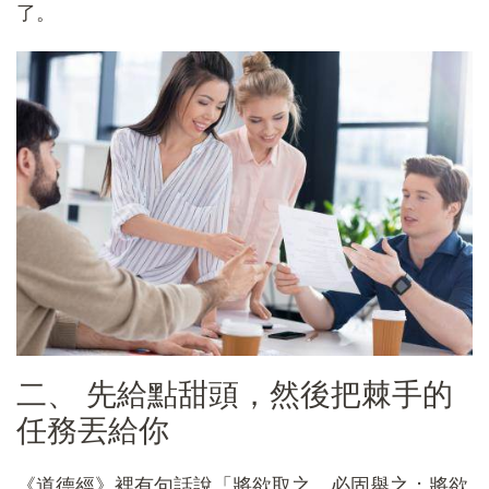
了。
二、 先給點甜頭，然後把棘手的
任務丟給你
《道德經》裡有句話說「將欲取之，必固舉之；將欲