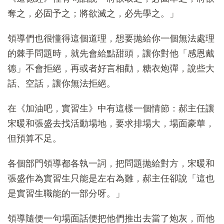
奪之，必固予之；將欲滅之，必先學之。」
領導們也很懂得這個道理，想要拋給你一個無法處理
的棘手問題時，就先會給點甜頭，讓你對他「感恩戴
德」不會拒絕，再或者好言相勸，糖衣炮彈，說些大
話、空話，讓你無法拒絕。
在《加油吧，實習生》中有這樣一個情節：郝主任讓
宋暖和張盛去找活動場地，要求排場大，場面豪華，
但預算不足。
各個部門領導都各執一詞，把問題拋給對方，宋暖和
張盛作為實習生只能是左右為難，郝主任卻說「這也
是實習生職能的一部分呀。」
領導隨便一句場面話便把他們推出去當了炮灰，而他