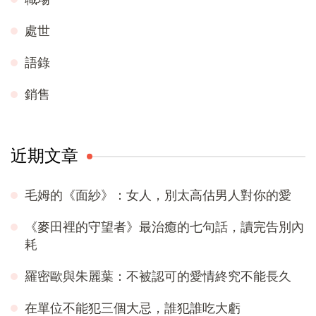
處世
語錄
銷售
近期文章
毛姆的《面紗》：女人，別太高估男人對你的愛
《麥田裡的守望者》最治癒的七句話，讀完告別內
耗
羅密歐與朱麗葉：不被認可的愛情終究不能長久
在單位不能犯三個大忌，誰犯誰吃大虧