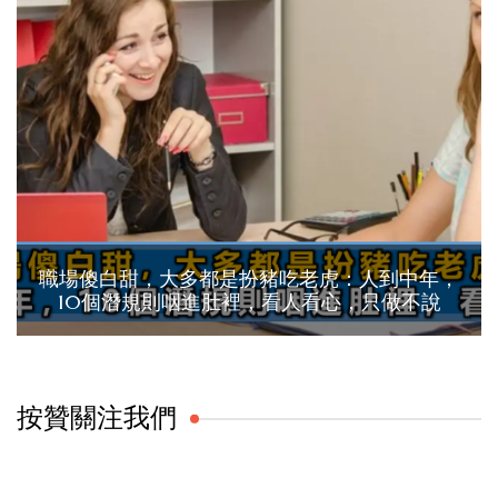
職場傻白甜，大多都是扮豬吃老虎：人到中年，
10個潛規則咽進肚裡，看人看心，只做不說
按贊關注我們