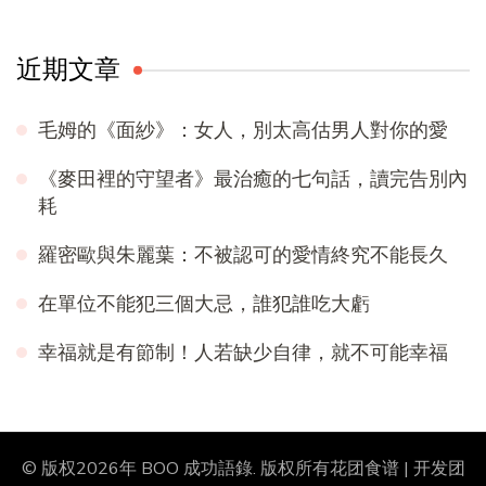
近期文章
毛姆的《面紗》：女人，別太高估男人對你的愛
《麥田裡的守望者》最治癒的七句話，讀完告別內
耗
羅密歐與朱麗葉：不被認可的愛情終究不能長久
在單位不能犯三個大忌，誰犯誰吃大虧
幸福就是有節制！人若缺少自律，就不可能幸福
© 版权2026年
BOO 成功語錄
. 版权所有
花团食谱 | 开发团