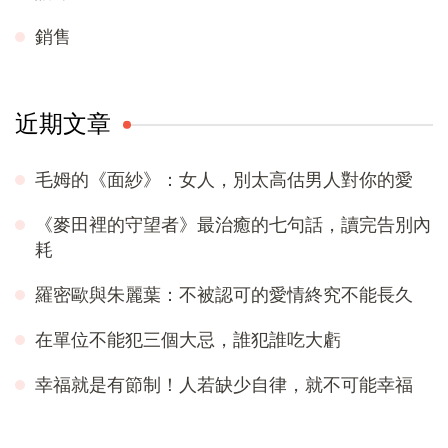
銷售
近期文章
毛姆的《面紗》：女人，別太高估男人對你的愛
《麥田裡的守望者》最治癒的七句話，讀完告別內
耗
羅密歐與朱麗葉：不被認可的愛情終究不能長久
在單位不能犯三個大忌，誰犯誰吃大虧
幸福就是有節制！人若缺少自律，就不可能幸福