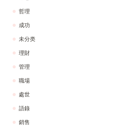
哲理
成功
未分类
理財
管理
職場
處世
語錄
銷售