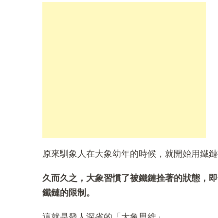
原來馴象人在大象幼年的時候，就開始用鐵鏈
久而久之，大象習慣了被鐵鏈拴著的狀態，即
鐵鏈的限制。
這就是發人深省的「大象思維」。