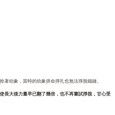
拴著幼象，當時的幼象拼命掙扎也無法掙脫鐵鏈。
使長大後力量早已翻了幾倍，也不再嘗試掙脫，甘心受