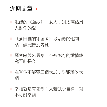
近期文章
毛姆的《面紗》：女人，別太高估男
人對你的愛
《麥田裡的守望者》最治癒的七句
話，讀完告別內耗
羅密歐與朱麗葉：不被認可的愛情終
究不能長久
在單位不能犯三個大忌，誰犯誰吃大
虧
幸福就是有節制！人若缺少自律，就
不可能幸福