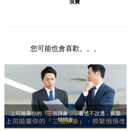
浪費
您可能也會喜歡。。。
上司拋棄你的「三個跡象」，看透不說透，抓緊
悄悄改