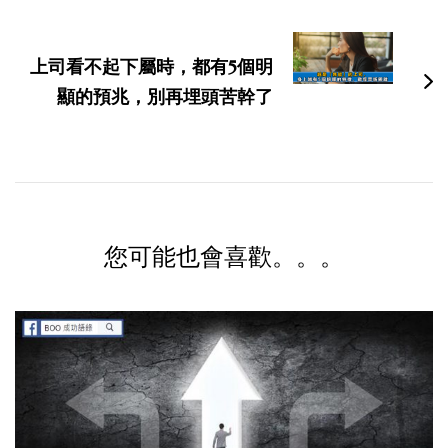
上司看不起下屬時，都有5個明
顯的預兆，別再埋頭苦幹了
您可能也會喜歡。。。