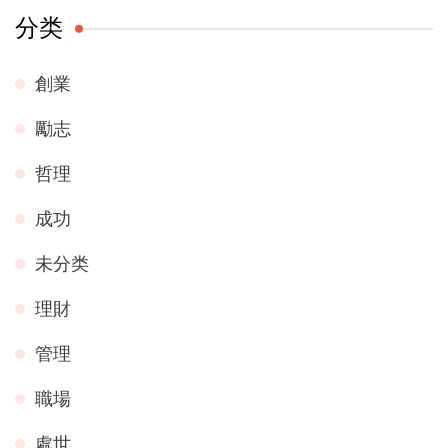
分类
創業
勵志
哲理
成功
未分类
理財
管理
職場
處世