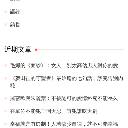
語錄
銷售
近期文章
毛姆的《面紗》：女人，別太高估男人對你的愛
《麥田裡的守望者》最治癒的七句話，讀完告別內
耗
羅密歐與朱麗葉：不被認可的愛情終究不能長久
在單位不能犯三個大忌，誰犯誰吃大虧
幸福就是有節制！人若缺少自律，就不可能幸福