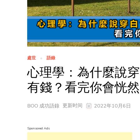
處世
語錄
心理學：為什麼說穿
有錢？看完你會恍然
更新时间
BOO 成功語錄
2022年10月6日
Sponsored Ads