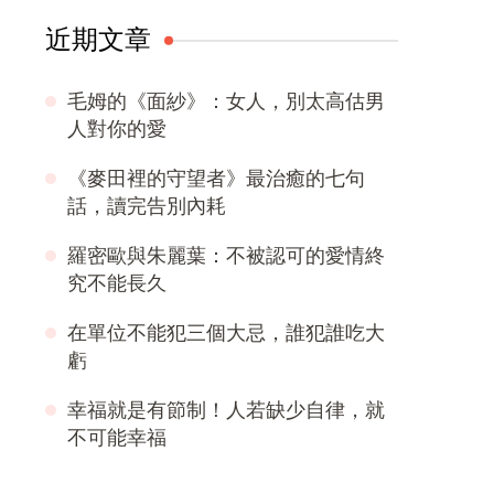
近期文章
毛姆的《面紗》：女人，別太高估男
人對你的愛
《麥田裡的守望者》最治癒的七句
話，讀完告別內耗
羅密歐與朱麗葉：不被認可的愛情終
究不能長久
在單位不能犯三個大忌，誰犯誰吃大
虧
幸福就是有節制！人若缺少自律，就
不可能幸福