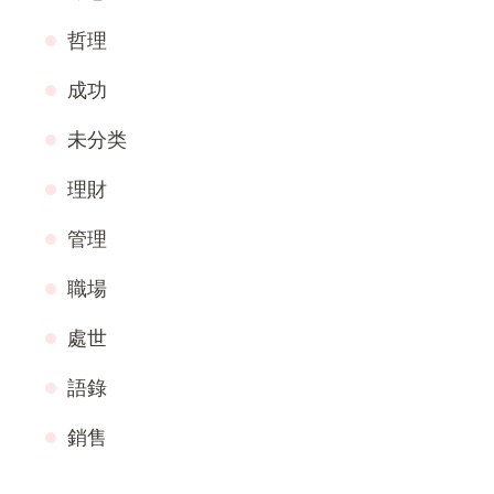
哲理
成功
未分类
理財
管理
職場
處世
語錄
銷售