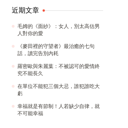
近期文章
毛姆的《面紗》：女人，別太高估男
人對你的愛
《麥田裡的守望者》最治癒的七句
話，讀完告別內耗
羅密歐與朱麗葉：不被認可的愛情終
究不能長久
在單位不能犯三個大忌，誰犯誰吃大
虧
幸福就是有節制！人若缺少自律，就
不可能幸福