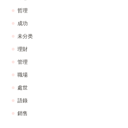
哲理
成功
未分类
理財
管理
職場
處世
語錄
銷售