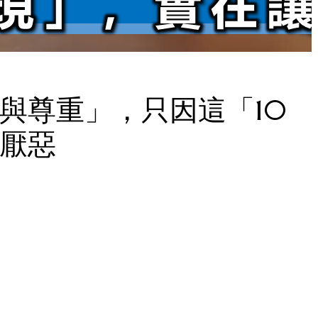
與尊重」，只因這「10
厭惡