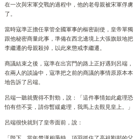
在一次與宋軍交戰的過程中，他的老母親被宋軍俘虜
了。
當時寇準正擔任掌管全國軍事的樞密副使，皇帝單獨
跟他秘密商量此事，準備在西北邊境上大張旗鼓地把
李繼遷的母親殺掉，以此來懲戒李繼遷。
商議結束之後，寇準在出宮門的路上正好遇到呂端，
在兩人的談論中，寇準把之前的商議的事情原原本本
地告訴了呂端。
呂端一聽就覺得不對勁，說：「這件事情如此處理恐
怕有些不妥，請你暫緩處理，我馬上去覲見皇上。」
呂端很快就到了皇帝面前，說：
「陛下，當年楚漢相爭時，項羽抓住了高祖劉邦的父