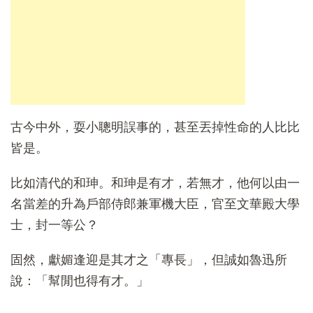
古今中外，耍小聰明誤事的，甚至丟掉性命的人比比
皆是。
比如清代的和珅。和珅是有才，若無才，他何以由一
名當差的升為戶部侍郎兼軍機大臣，官至文華殿大學
士，封一等公？
固然，獻媚逢迎是其才之「專長」，但誠如魯迅所
說：「幫閒也得有才。」