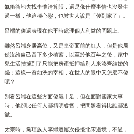
氣衝衝地去找李惟清算賬，還是像什麼事情也沒發生
過一樣，他這種心態，也被世人說是「傻到家了」。
呂端的傻還表現在他平時處理個人利益的問題上。
雖然呂端身居高位，又是皇帝面前的紅人，但是他居
然沒給自己留下多少積蓄，以至於他百年之後，家中
兒生活拮據到了只能把房產抵押給別人來湊齊結婚的
錢：這樣一貧如洗的宰相，在世人的眼中又怎麼不傻
呢？
別看呂端在這些方面傻氣十足，但在面對國家大事
時，他卻比任何人都精明睿智，把問題看得比誰都透
徹。
太宗時，黨項族人李繼遷屢次侵擾北宋邊境，不過，