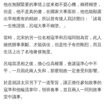
他在無關緊要的事情上從來都不耍心機，糊裡糊塗，
但是，他不是真的傻，在國家大事面前，他也能顯露
出宰相應有的精細，所以曾有後人寫詩贊曰：「諸葛
一生惟謹慎，呂端大事不糊塗。」
當時，北宋的另一位名相寇準和呂端同朝為官，此人
雖然辦事果斷、才能俱佳，但是性子有些剛烈，而且
生活上出了名地奢侈無度。
呂端當丞相之後，擔心位高權重，會讓寇準心中不
平，一旦因此兩人失和，那麼朝政一定會受到影響。
於是就請太宗另下了一道聖旨，讓正擔任參知政事的
寇準和他輪流掌印，領班奏事，並且兩人一同到政事
堂中議事。