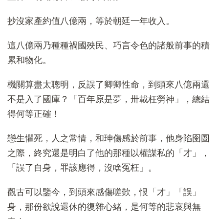
抄沒家產約值八億兩，等於朝廷一年收入。
這八億兩乃種種禍國殃民、巧言令色的諸般前事的積
累和物化。
機關算盡太聰明，反誤了卿卿性命，到頭來八億兩還
不是入了國庫？「百年原是夢，卅載枉勞神」，總結
得何等正確！
戀生懼死，人之常情，和珅傷感於前事，他身陷囹圄
之際，終究還是明白了他的那種以權謀私的「才」，
「誤了自身，罪該應得，沒啥冤枉」。
觀古可以鑒今，到頭來感傷嗟歎，恨「才」「誤」
身，那份欲說還休的復雜心緒，是何等的悲哀與無