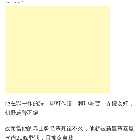
Sponsored Ads
他在獄中作的詩，即可作證。和珅為官，弄權耍奸，
朝野罵聲不絕。
故而當他的靠山乾隆帝死後不久，他就被新皇帝嘉慶
宣佈22條罪狀，且被令自裁。