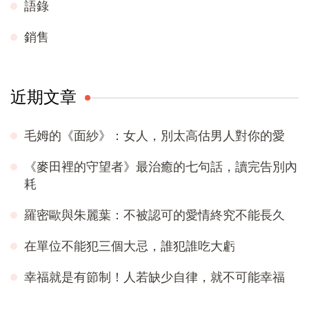
語錄
銷售
近期文章
毛姆的《面紗》：女人，別太高估男人對你的愛
《麥田裡的守望者》最治癒的七句話，讀完告別內
耗
羅密歐與朱麗葉：不被認可的愛情終究不能長久
在單位不能犯三個大忌，誰犯誰吃大虧
幸福就是有節制！人若缺少自律，就不可能幸福