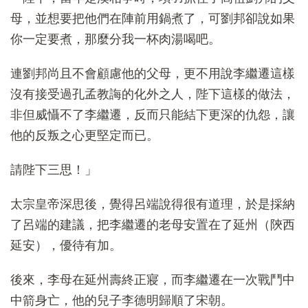
母，並想要把他們在陣前用鍋煮了，可劉邦卻說如果
你一定要煮，那麼分我一杯肉湯喝吧。
連劉邦尚且不會顧慮他的父母，更不用說李繼遷這樣
沒有接受過孔孟教誨的化外之人，陛下這樣的做法，
非但威懾不了李繼遷，反而只能結下更深的仇怨，讓
他的反叛之心更堅定而已。
請陛下三思！」
太宗皇帝深思後，覺得呂端說得很有道理，於是採納
了呂端的建議，把李繼遷的老母安置在了延州（陝西
延安），優待有加。
後來，李母在延州壽終正寢，而李繼遷在一次戰鬥中
中箭身亡，他的兒子李德明歸順了宋朝。