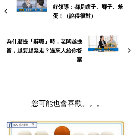
导
好領導：都是瞎子、聾子、笨
航
蛋！（說得很對）
為什麼提「辭職」時，老闆越挽
留，越要趕緊走？過來人給你答
案
您可能也會喜歡。。。