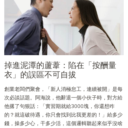
掉進泥潭的蘆葦：陷在「按酬量
衣」的誤區不可自拔
創業老闆們聚會，「新人消極怠工，連續被開」是每
次必談話題。阿海說，他辭退一個小伙子時，對方給
他撂了句狠話：「實習期就給3000塊，你還想咋
的？就這破待遇，你只會找到比我更差的！」給多少
錢，操多少心，干多少活，這個邏輯聽起來似乎沒啥