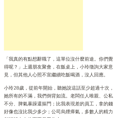
「我真的有點想辭職了，這單位沒什麼前途。你們覺
得呢？」上週朋友聚會，在飯桌上，小玲徵詢大家意
見，但其他人心照不宣繼續吃飯喝酒，沒人回應。
小玲28歲，從前年開始，聽她說這話至少超過十次，
她所有的不滿，我們倒背如流。老闆任人唯親、公私
不分、脾氣暴躁還摳門；比我表現差的員工，拿的錢
好像也沒比我少多少；公司烏煙瘴氣，多數人的精力