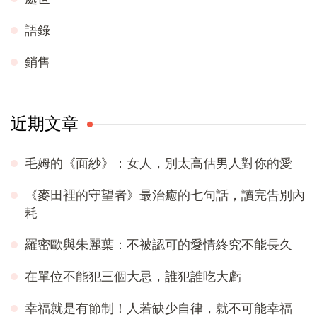
語錄
銷售
近期文章
毛姆的《面紗》：女人，別太高估男人對你的愛
《麥田裡的守望者》最治癒的七句話，讀完告別內
耗
羅密歐與朱麗葉：不被認可的愛情終究不能長久
在單位不能犯三個大忌，誰犯誰吃大虧
幸福就是有節制！人若缺少自律，就不可能幸福