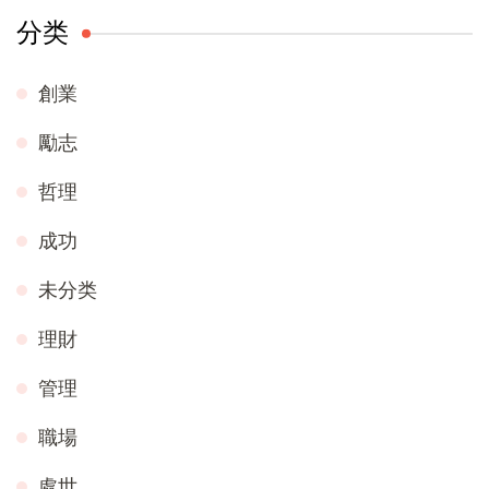
分类
創業
勵志
哲理
成功
未分类
理財
管理
職場
處世