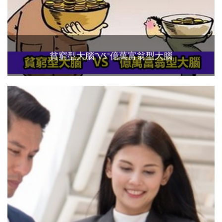
貧窮型大腦”VS“億萬富翁型大腦