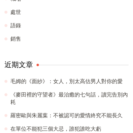
處世
語錄
銷售
近期文章
毛姆的《面紗》：女人，別太高估男人對你的愛
《麥田裡的守望者》最治癒的七句話，讀完告別內
耗
羅密歐與朱麗葉：不被認可的愛情終究不能長久
在單位不能犯三個大忌，誰犯誰吃大虧