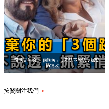
上司拋棄你的「3個跡象」，看透不說透，抓緊
悄悄改！
按贊關注我們