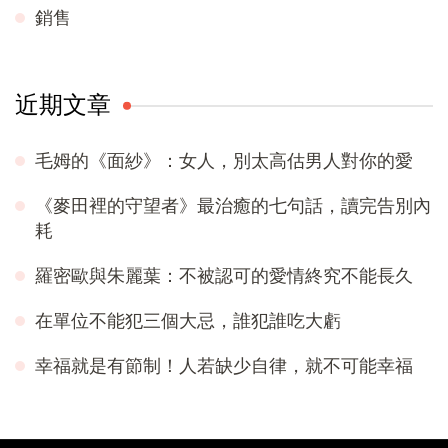
銷售
近期文章
毛姆的《面紗》：女人，別太高估男人對你的愛
《麥田裡的守望者》最治癒的七句話，讀完告別內
耗
羅密歐與朱麗葉：不被認可的愛情終究不能長久
在單位不能犯三個大忌，誰犯誰吃大虧
幸福就是有節制！人若缺少自律，就不可能幸福