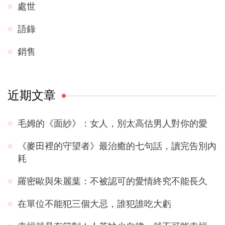
處世
語錄
銷售
近期文章
毛姆的《面紗》：女人，別太高估男人對你的愛
《麥田裡的守望者》最治癒的七句話，讀完告別內
耗
羅密歐與朱麗葉：不被認可的愛情終究不能長久
在單位不能犯三個大忌，誰犯誰吃大虧