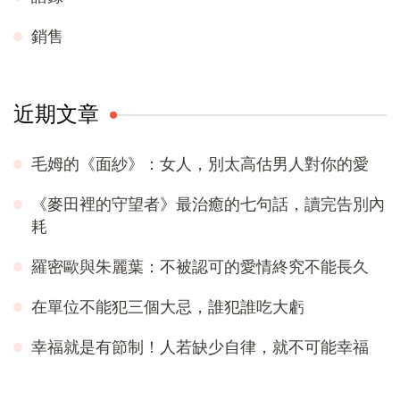
銷售
近期文章
毛姆的《面紗》：女人，別太高估男人對你的愛
《麥田裡的守望者》最治癒的七句話，讀完告別內
耗
羅密歐與朱麗葉：不被認可的愛情終究不能長久
在單位不能犯三個大忌，誰犯誰吃大虧
幸福就是有節制！人若缺少自律，就不可能幸福