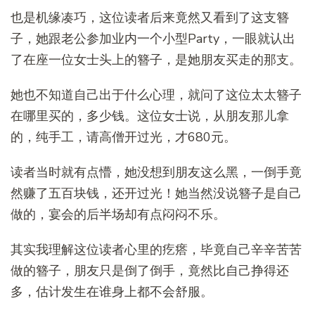
也是机缘凑巧，这位读者后来竟然又看到了这支簪
子，她跟老公参加业内一个小型Party，一眼就认出
了在座一位女士头上的簪子，是她朋友买走的那支。
她也不知道自己出于什么心理，就问了这位太太簪子
在哪里买的，多少钱。这位女士说，从朋友那儿拿
的，纯手工，请高僧开过光，才680元。
读者当时就有点懵，她没想到朋友这么黑，一倒手竟
然赚了五百块钱，还开过光！她当然没说簪子是自己
做的，宴会的后半场却有点闷闷不乐。
其实我理解这位读者心里的疙瘩，毕竟自己辛辛苦苦
做的簪子，朋友只是倒了倒手，竟然比自己挣得还
多，估计发生在谁身上都不会舒服。