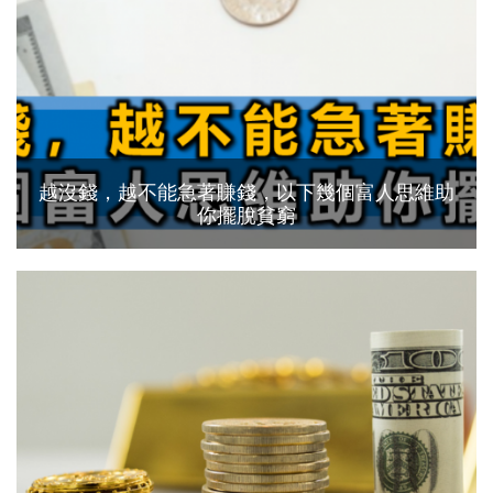
越沒錢，越不能急著賺錢，以下幾個富人思維助
你擺脫貧窮