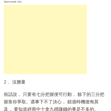
Sponsored Ads
2 、沒膽量
俗話說， 只要有七分把握便可行動， 餘下的三分把
握靠你爭取。遇事下不了決心， 錯過時機後悔莫
及， 要知道經商中十拿九穩賺錢的事是不多的。