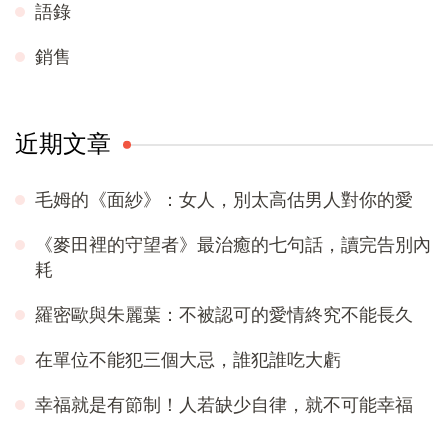
語錄
銷售
近期文章
毛姆的《面紗》：女人，別太高估男人對你的愛
《麥田裡的守望者》最治癒的七句話，讀完告別內
耗
羅密歐與朱麗葉：不被認可的愛情終究不能長久
在單位不能犯三個大忌，誰犯誰吃大虧
幸福就是有節制！人若缺少自律，就不可能幸福