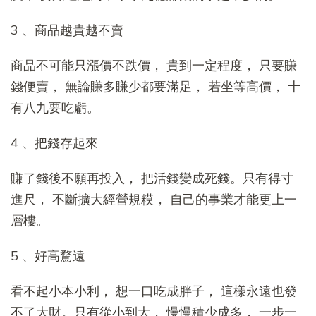
3 、商品越貴越不賣
商品不可能只漲價不跌價， 貴到一定程度， 只要賺
錢便賣， 無論賺多賺少都要滿足， 若坐等高價， 十
有八九要吃虧。
4 、把錢存起來
賺了錢後不願再投入， 把活錢變成死錢。只有得寸
進尺， 不斷擴大經營規糢， 自己的事業才能更上一
層樓。
5 、好高騖遠
看不起小本小利， 想一口吃成胖子， 這樣永遠也發
不了大財。只有從小到大， 慢慢積少成多， 一步一