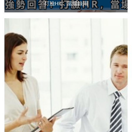
打臉HR，當場錄用