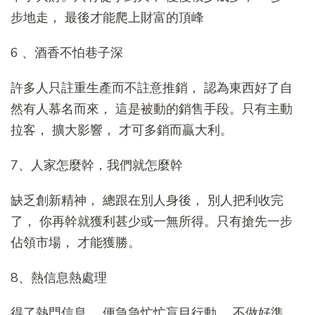
步地走， 最後才能爬上財富的頂峰
6 、酒香不怕巷子深
許多人只註重生產而不註意推銷， 認為東西好了自
然有人慕名而來， 這是被動的銷售手段。只有主動
拉客， 擴大影響， 才可多銷而贏大利。
7、人家怎麼幹，我們就怎麼幹
缺乏創新精神， 總跟在別人身後， 別人把利收完
了， 你再幹就獲利甚少或一無所得。只有搶先一步
佔領市場， 才能獲勝。
8、熱信息熱處理
得了熱門信息， 便急急忙忙盲目行動， 不做好準