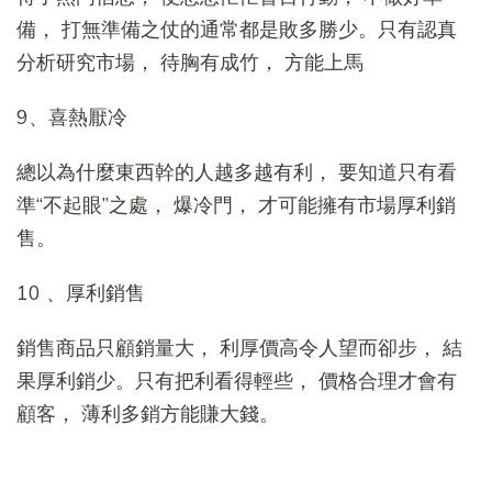
備， 打無準備之仗的通常都是敗多勝少。只有認真
分析研究市場， 待胸有成竹， 方能上馬
9、喜熱厭冷
總以為什麼東西幹的人越多越有利， 要知道只有看
準“不起眼”之處， 爆冷門， 才可能擁有市場厚利銷
售。
10 、厚利銷售
銷售商品只顧銷量大， 利厚價高令人望而卻步， 結
果厚利銷少。只有把利看得輕些， 價格合理才會有
顧客， 薄利多銷方能賺大錢。