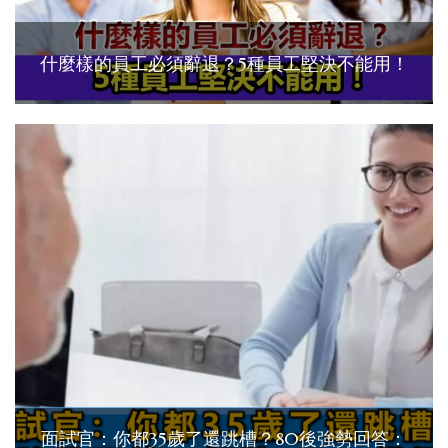
什麼樣的員工必須辭退？5種員工堅決不能用！
面試官：你都35歲了還跳槽？80後強勢回答：