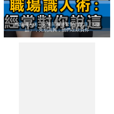
職場識人術：如果同事經常對你說這「3種
話」，先別高興，他們在欺負你