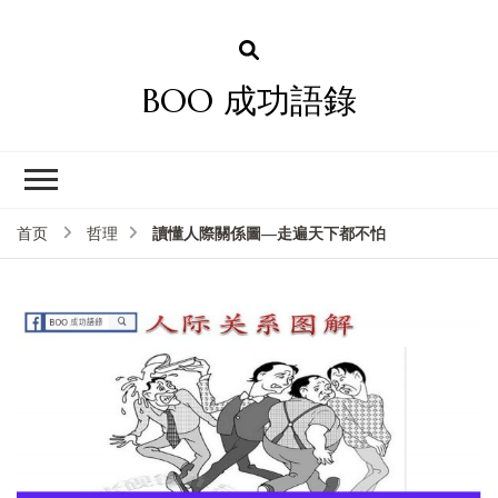
BOO 成功語錄
讀懂人際關係圖—走遍天下都不怕
首页
哲理