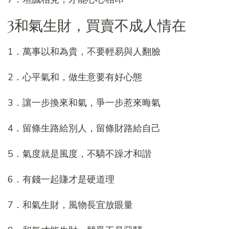
3和氣生財，買賣不成人情在
1．萬事以和為貴，不要輕易與人翻臉
2．心平氣和，做生意要有好心態
3．讓一步換來和氣，爭一步惹來晦氣
4．留條生路給別人，留條財路給自己
5．氣度就是風度，不驕不躁才和諧
6．有錢一起賺才是硬道理
7．和氣生財，風物長宜放眼量