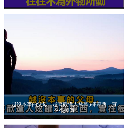
越沒本事的父母，越喜歡逢人炫耀3樣東西，實
在很掉價