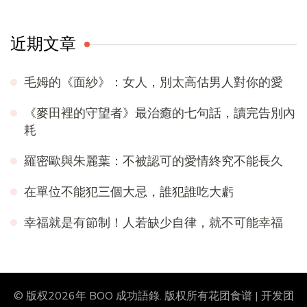
近期文章
毛姆的《面紗》：女人，別太高估男人對你的愛
《麥田裡的守望者》最治癒的七句話，讀完告別內
耗
羅密歐與朱麗葉：不被認可的愛情終究不能長久
在單位不能犯三個大忌，誰犯誰吃大虧
幸福就是有節制！人若缺少自律，就不可能幸福
© 版权2026年
BOO 成功語錄
. 版权所有
花团食谱 | 开发团