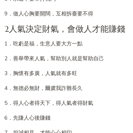
9．做人心胸要開闊，互相拆臺要不得
2人氣決定財氣，會做人才能賺錢
1．吃虧是福，生意人要大方一點
2．善舉帶來人氣，幫助別人就是幫助自己
3．胸懷有多廣，人氣就有多旺
4．無德必無財，爾虞我詐難長久
5．得人心者得天下，得人氣者得財氣
6．先賺人心後賺錢
7．坦誠相見，才能心心相印