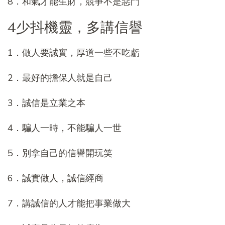
8．和氣才能生財，競爭不是惡鬥
4少抖機靈，多講信譽
1．做人要誠實，厚道一些不吃虧
2．最好的擔保人就是自己
3．誠信是立業之本
4．騙人一時，不能騙人一世
5．別拿自己的信譽開玩笑
6．誠實做人，誠信經商
7．講誠信的人才能把事業做大