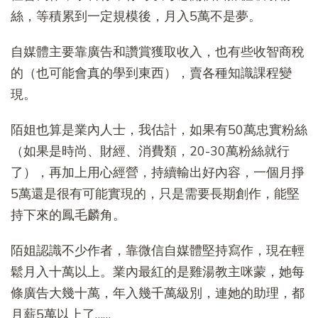
絲，等積累到一定規模後，月入5萬不是夢。
自媒體主要靠廣告和讚賞獲取收入，也有些收智商稅
的（也可能會真的學到東西），賣各種知識課程變
現。
陌姐也算是業內人士，我估計，如果有50萬忠實粉絲
（如果是時尚、財經、消費類，20-30萬粉絲就行
了），再加上用心經營，持續輸出好內容，一個月掙
5萬還是很有可能實現的，只是需要長期創作，能堅
持下來的鳳毛麟角。
陌姐認識不少作者，靠微信自媒體堅持寫作，現在輕
鬆月入十萬以上。業內最紅的是雞湯教主咪蒙，她每
條廣告大幾十萬，年入幾千萬級別，連她的助理，都
月薪5萬以上了……