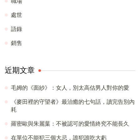
職場
處世
語錄
銷售
近期文章
毛姆的《面紗》：女人，別太高估男人對你的愛
《麥田裡的守望者》最治癒的七句話，讀完告別內
耗
羅密歐與朱麗葉：不被認可的愛情終究不能長久
在單位不能犯三個大忌，誰犯誰吃大虧