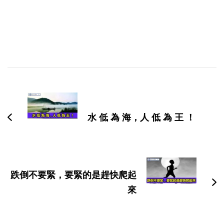
博
文
导
水 低 為 海，人 低 為 王 ！
航
跌倒不要緊，要緊的是趕快爬起
來