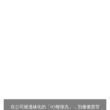
在公司被邊緣化的「10種徵兆」，別傻傻賣苦