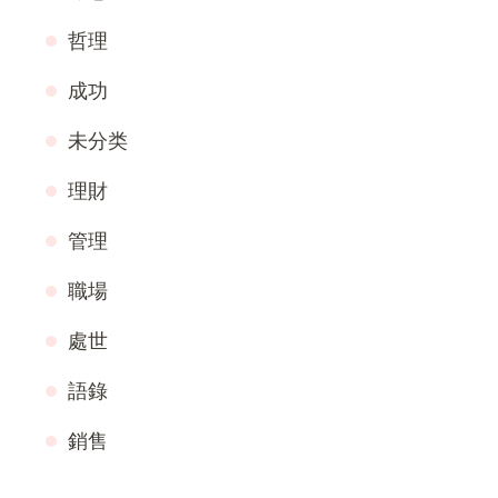
哲理
成功
未分类
理財
管理
職場
處世
語錄
銷售