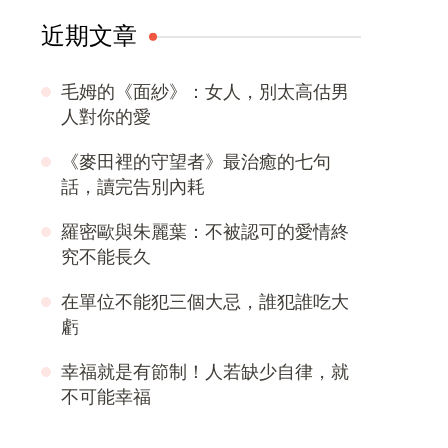
近期文章
毛姆的《面紗》：女人，別太高估男
人對你的愛
《麥田裡的守望者》最治癒的七句
話，讀完告別內耗
羅密歐與朱麗葉：不被認可的愛情終
究不能長久
在單位不能犯三個大忌，誰犯誰吃大
虧
幸福就是有節制！人若缺少自律，就
不可能幸福