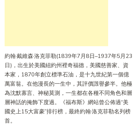
約翰·戴維森·洛克菲勒(1839年7月8日–1937年5月23
日)，出生於美國紐約州裡奇福德，美國慈善家、資
本家，1870年創立標準石油，是十九世紀第一個億
萬富翁。在他漫長的一生中，其評價譭譽參半。他極
為沈默寡言、神秘莫測，一生都在各種不同角色和層
層神話的掩飾下度過。《福布斯》網站曾公佈過“美
國史上15大富豪”排行榜，最終約翰·洛克菲勒名列榜
首。