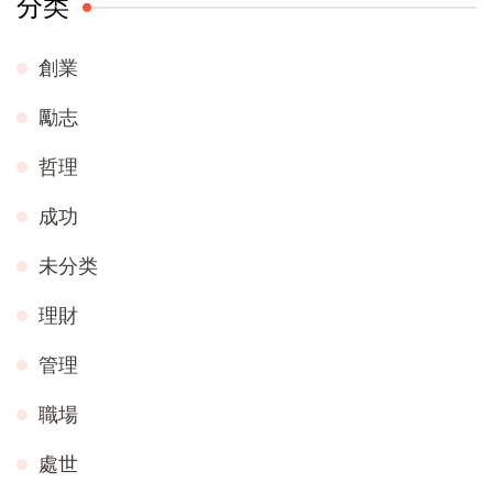
分类
創業
勵志
哲理
成功
未分类
理財
管理
職場
處世