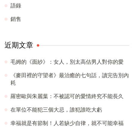
語錄
銷售
近期文章
毛姆的《面紗》：女人，別太高估男人對你的愛
《麥田裡的守望者》最治癒的七句話，讀完告別內
耗
羅密歐與朱麗葉：不被認可的愛情終究不能長久
在單位不能犯三個大忌，誰犯誰吃大虧
幸福就是有節制！人若缺少自律，就不可能幸福