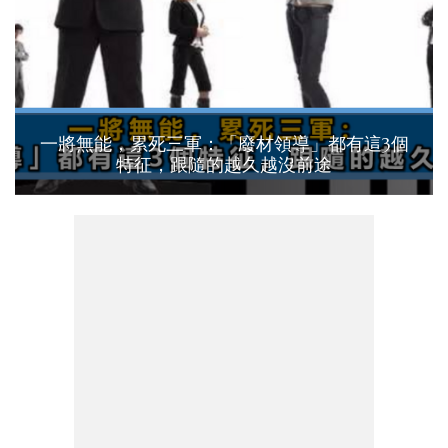
一將無能，累死三軍：「廢材領導」都有這3個
特征，跟隨的越久越沒前途