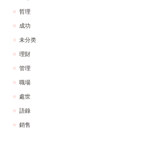
哲理
成功
未分类
理財
管理
職場
處世
語錄
銷售