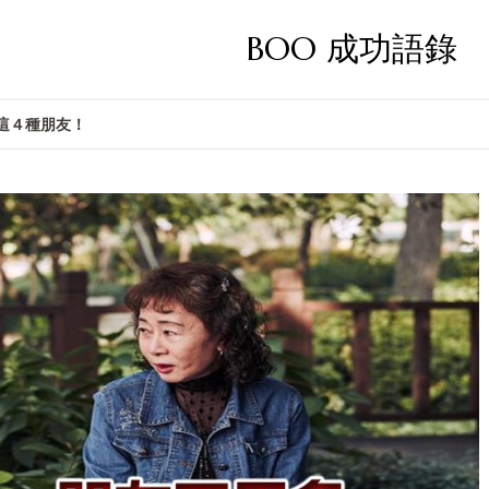
BOO 成功語錄
 這４種朋友！