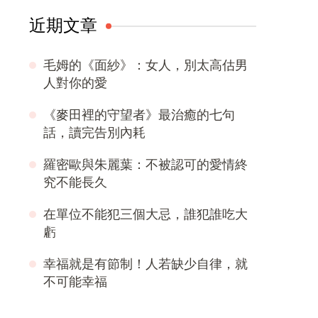
近期文章
毛姆的《面紗》：女人，別太高估男
人對你的愛
《麥田裡的守望者》最治癒的七句
話，讀完告別內耗
羅密歐與朱麗葉：不被認可的愛情終
究不能長久
在單位不能犯三個大忌，誰犯誰吃大
虧
幸福就是有節制！人若缺少自律，就
不可能幸福