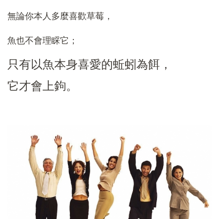
無論你本人多麼喜歡草莓，
魚也不會理睬它；
只有以魚本身喜愛的蚯蚓為餌，
它才會上鉤。